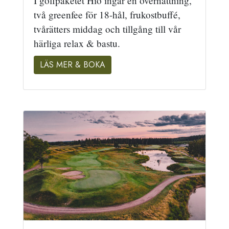
I golfpaketet Hio ingår en övernattning,
två greenfee för 18-hål, frukostbuffé,
tvårätters middag och tillgång till vår
härliga relax & bastu.
LÄS MER & BOKA