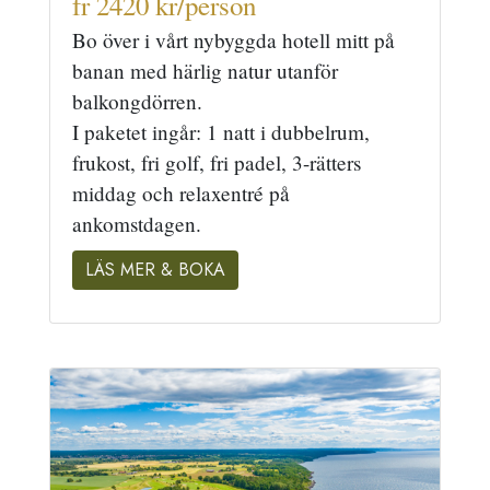
fr 2420 kr/person
Bo över i vårt nybyggda hotell mitt på
banan med härlig natur utanför
balkongdörren.
I paketet ingår: 1 natt i dubbelrum,
frukost, fri golf, fri padel, 3-rätters
middag och relaxentré på
ankomstdagen.
LÄS MER & BOKA